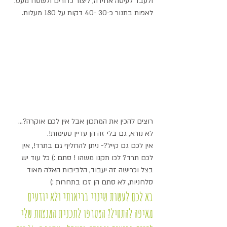
ולעבד לעיסה אחידה, ליצור כדורים ולשטח מעט.
לאפות בתנור כ-30 -40 דקות על 180 מעלות.
רוצים להכין את המתכון אבל אין לכם אוקרה?... 
לא נורא, גם בלי זה הן עדיין טעימות!.
אין לכם גם קייל?- ניתן להחליף גם בתרד!, אין 
לכם תרד? לכו תקנו משהו ! סתם :) כל עוד יש 
בצל וכרישה זה יעבוד, הלביבות האלה מאוד 
סלחניות, לא סתם הן זכו בתחרות :) 
בא לכם לעשות שינוי בריאותי ולא יודעים 
מאיפה להתחיל? הצטרפו לתכנית המנצחת שלי 