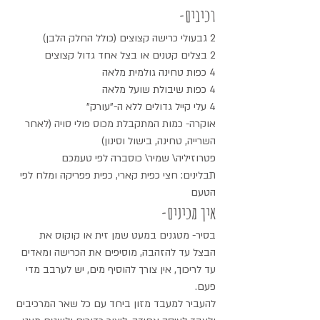
רכיבים-
2 גבעולי כרישה קצוצים (כולל החלק הלבן)
2 בצלים קטנים או בצל אחד גדול קצוצים
4 כפות טחינה גולמית מלאה
4 כפות שיבולת שועל מלאה
4 עלי קייל גדולים ללא ה-"עורק"
אוקרה- כמות המתקבלת מכוס פולי סויה (לאחר 
השרייה, טחינה, בישול וסינון)
פטרוזיליה\ שמיר\ כוסברה לפי טעמכם
תבלינים: חצי כפית קארי, כפית פפריקה ומלח לפי 
הטעם
איך מכינים-
בסיר- מטגנים במעט שמן זית או קוקוס את 
הבצל עד להזהבה, מוסיפים את הכרישה ומאדים 
עד לריכוך, אין צורך להוסיף מים, יש לערבב מדי 
פעם.
להעביר למעבד מזון ביחד עם כל שאר המרכיבים 