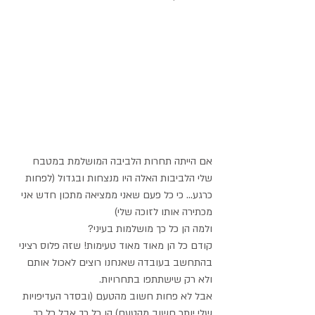
אם הייתה תחרות הלביבה המושלמת במטבח 
שלי הלביבות האלה היו מנצחות ובגדול (לפחות 
כרגע... כי כל פעם שאני ממציאה מתכון חדש אני 
מכתירה אותו לזוכה שלי)
ולמה הן כל כך מושלמות בעיני?
קודם כל הן מאוד מאוד טעימות! שזה פלוס רציני 
בהתחשב בעובדה שאנחנו רוצים לאכול אותם 
ולא רק שישתתפו בתחרויות.
אבל לא פחות חשוב מהטעם (ובסדר העדיפויות 
שלי יותר חשוב מהטעם) הן כל כך אבל כל כך 