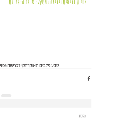
לחיים בריאים וירידה במשקל
- אתגר ה-14 יום
טבעוני
לביבות
אוקרה
קייל
כרישה
אפוי
תגובות