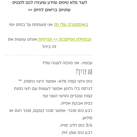
לעוד מלא טיפים ומידע שיעזרו לכם להכניס 
שינויים בריאים לחיים >>
באינסטגרם שלי פה
 אני משתפת על בסיס יומי
ובקהילת הפייסבוק >> הגריניות
אנחנו עושות את 
זה ביחד
עכשיו.. אני מוכנה לעוגה שלי!
מה צריך?
כוס וחצי קמח מלא- אפשר ורצוי כוסמין. ** 
לגרסה בלי גלוטן אפשר לעשות עם חצי כמות 
קמח שקדים והחצי השני טף.
כפית אבקת אפייה.
רבע כוס סוכר- אפשר סוכר קוקוס, סוכר חום או 
סילאן.
3/4 כוס חלב סויה.
רבע כוס שמן זית.