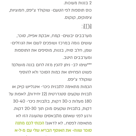
2 בננות מעוכות.
כוס תוספות לפי הטעם- שוקולד צ'יפס, חמוציות, 
צימוקים, קוקוס.
הכנה:
מערבבים יבשים- קמח, אבקת אפייה, סוכר, 
עושים גומה במרכז ושופכים לשם את הנוזלים- 
שמן, חלב סויה, בננות, מוסיפים את התוספות 
ומערבבים היטב.
***שימו לב- ניתן להכין מזה לחם בננה מושלם! 
פשוט הפחיתו את כמות הסוכר ולא להוסיף 
שוקולד צ'יפס.
הכמות מתאימה לתבנית כיכר- אינגלייש קייק או 
תבנית שקעים סטנדרטית (12 יחידות), לאפות על 
180 מעלות כ-30 דקות, בתבנית כיכר- 30-40 
דקות, בתבנית שקעים מוכן תוך 20-30 דקות.
ורגע לפני שאתם מתבאסים שהעוגה הזו לא 
מתאימה לפסח.. לא לדאוג! 
הכנתי לכם מתנה 
סופר שווה- את האוסף הבריא שלי עם מ-ל-א 