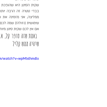
שימושית (וזולה!) שמה לכם 
אם אין לכם שקית סינון מיוחד
שיהיה ממש קליל
om/watch?v=wpMtxlhmdlo