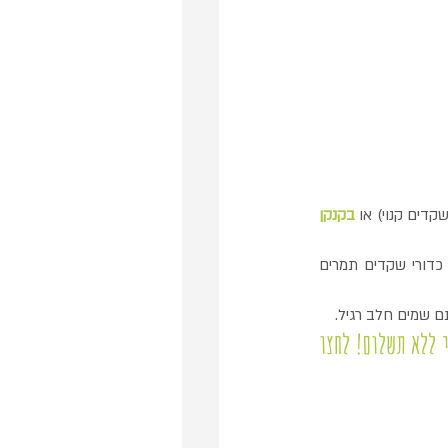
בקנקן 
מה שנשאר במסננת נקרא- פולפת שקדים אותה ניתן לשלב במאפים במקום חלק מהקמח או להכין כדורי שקדים תמרים 
ם שמים חלב רגיל.
אוהבים מתנות? הכנתי לכם אחת שווה במיוחד! את אוסף המתכונים- המתוקים הבריאים שלי ללא תשלום! לחצו 