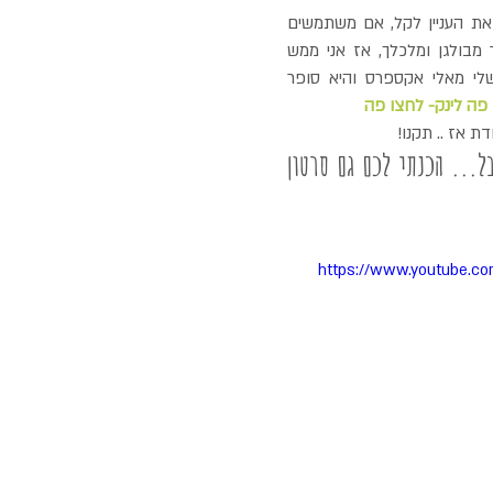
שקית הסינון היא שהופכת את העניין לקל, אם משתמשים 
בבדי טטרה זה הרבה יותר מבולגן ומלכלך, אז אני ממש 
ממליצה, אני מזמינה את שלי מאלי אקספרס והיא סופר 
פה לינק- לחצו פה
ת אז .. תקנו! 
 באמת שזה סופר קל, אבל... הכנתי לכם גם סרטון 
https://www.youtube.c