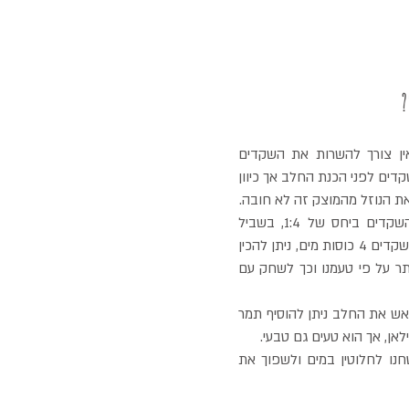
?
אם הבלנדר שלכם חזק אין צורך להשרות את השקדים 
מראש, יש המקלפים את השקדים לפני הכנת החלב אך כיוון 
ת הנוזל מהמוצק זה לא חובה.
נכניס לבלנדר את המים והשקדים ביחס של 1:4, בשביל 
כמות של ליטר- על כל כוס שקדים 4 כוסות מים, ניתן להכין 
חלב מרוכז יותר או דליל יותר על פי טעמנו וכך לשחק עם 
אם אתם רוצים להמתיק מראש את החלב ניתן להוסיף תמר 
יש לטחון עד שהשקדים נטחנו לחלוטין במים ולשפוך את 