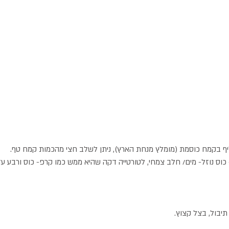
יף בקמח כוסמת (מומלץ מנחת הארץ), ניתן לשלב חצי מהכמות קמח טף.
 כוס נוזל- מים/ חלב צמחי, לטורטייה דקה שהיא ממש כמו קרפ- כוס ורבע עד 
תיבול, בצל קצוץ.