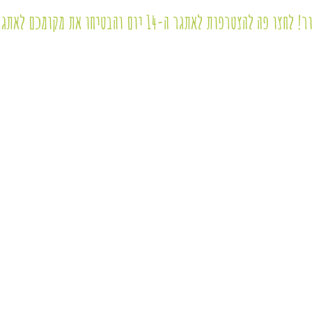
טרפות לאתגר ה-14 יום והבטיחו את מקומכם לאתגר הבא!