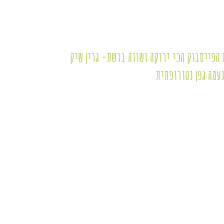
הפייסבוק הכי ירוקה ושווה ברשת- גרין שיק
עמה גפן נטורופתית