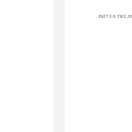
מחממים מחבת נון סטיק מאוד איכותית, אין צורך בשמן, שופכים מהבלילה, הופכים רק לאחר הופעת בועות, בערך 2-3 דקות 