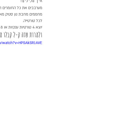
מערבבים את כל החומרים הי
לכל טורטייה.
יוצא 4 טורטיות ענקיות או 8 חמודות וקטנטנות.
ולמרות שזה ק-ל קבלו מת
om/watch?v=HPSAkSR1AVE