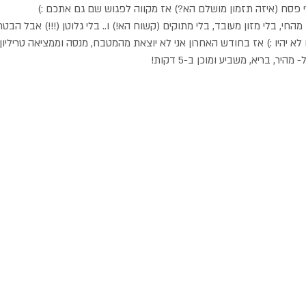
י פסח (איזה תזמון מושלם הא?) אז מקווה לפגוש שם גם אתכם :)
מהחי, בלי מזון מעובד, בלי מתוקים (קשוח הא!) ו.. בלי גלוטן (!!!) אבל ה
א יהיו :) אז בחודש האחרון אני לא יוצאת מהמטבח, מנסה וממציאה טריליו
ר, בריא, משביע ומוכן ב-5 דקות!