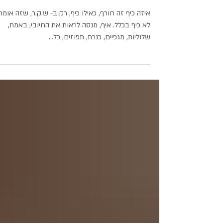
מתכונים
משקה חם ובריא לארוחת בוקר מושלמת
איזה כיף זה חורף, כאילו כיף, רק ב- ש.ק.ר, שזה אומר
לא כיף בכלל. איף, מנסה לראות את החיובי, באמת,
שלוליות, מגפיים, כנרת, תפוזים, כל...