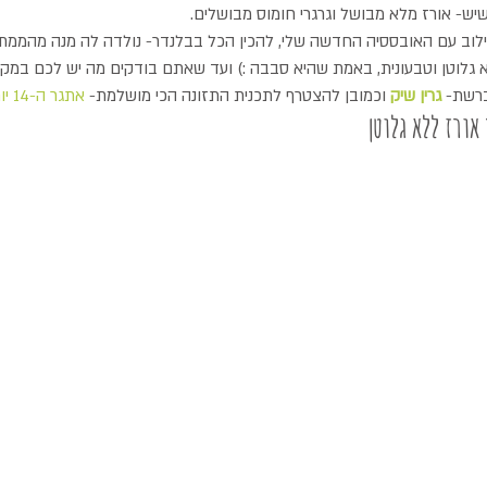
יש- אורז מלא מבושל וגרגרי חומוס מבושלים.
ילוב עם האובססיה החדשה שלי, להכין הכל בבלנדר- נולדה לה מנה מהממת!
א גלוטן וטבעונית, באמת שהיא סבבה :) ועד שאתם בודקים מה יש לכם במקר
רשת- 
גרין שיק
 וכמובן להצטרף לתכנית התזונה הכי מושלמת- 
אתגר ה-14 יום
אורז ללא גלוטן