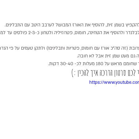
הקפיץ בשמן זית, להוסיף את האורז המבושל לערבב היטב עם התבלינים.
להעביר את התערובות הזו לבלנדר ולהוסיף את הטחינה
בת (זה סה"כ אורז עם חומוס, פטריות ותבלינים!) ולתקן טעמים על פי הנד
לה גם מעט שמן זית אבל לא חובה.
 180 מעלות לכ- 30-40 דקות.
 לכם סרטון הדרכה איך להכין :)
https://www.youtube.c