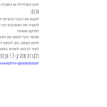
חופן פטרוזיליה או כוסברה.
הכנה:
לקצוץ את הבצל ופטריות ול
למרקם משחתי.
אפשר ורצוי לטעום את התערו
להיות טעימה, ניתן להוסיף 
ליצור לביבות ולאפות בתנור שחומם מראש על
ולמרות שזה ק-ל ! הכנתי
om/watch?v=Qb6l8GS60xY