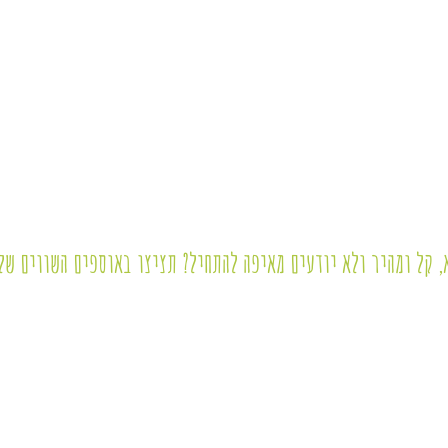
 קל ומהיר ולא יודעים מאיפה להתחיל? תציצו באוספים השווים של