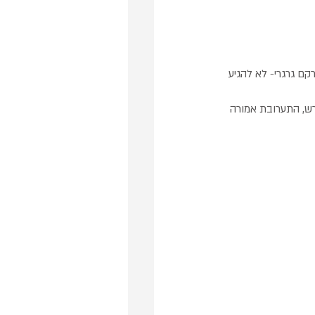
, חומוס, פטרוזיליה ולטחון כ-2-3 פולסים עד למרקם גרגרי- לא להגיע 
רש, התערובת אמורה 