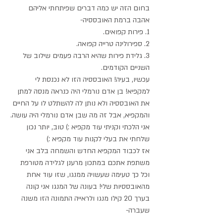
בחום הזה יש כמה דברים שפיתחתי אליהם 
אהבה ברמת האובססיה-
1. פירות קפואים.
2. ספירולינה טרייה קפואה.
3. גלידת פירות שהיא הרבה פעמים שילוב של 
השניים הקודמים.
עכשיו, בעיה! האובססיה הזו לא נכנסת לי 
למקפיא! בן אדם נורמלי היה כנראה מנסה למתן 
את האובססיה ולא נותן לה להשתלט לו על החיים 
והמקפיא, אבל זה מה שבן אדם נורמלי היה עושה.
אני הלכתי וקניתי עוד מקפיא :) טוב, יותר נכון 
שלחתי את בעלי לקנות עוד מקפיא :)
אז לכבוד המקפיא החדש והשמחה בלב אני 
משתפת אתכם במתכון מרענן לגלידה מטורפת 
וכל כך טעימה שעשויה ממנגו, שזו עוד אחת 
מהאובססיות שלי! בעונה של המנגו אני קונה 
בערך 20 קילו מנגו ולראייה התמונה הזו משנה 
שעברה-