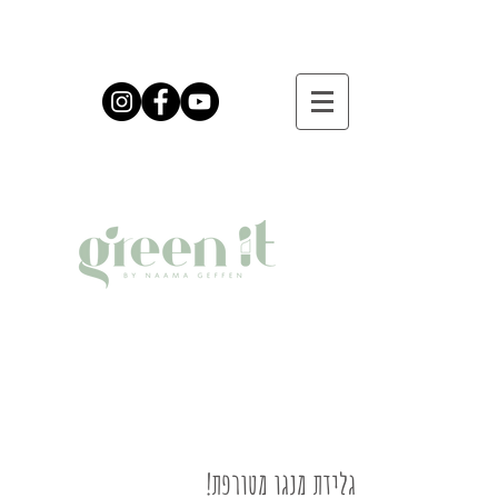
גלידת מנגו מטורפת!